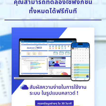
คุณสามารถทดลองใช้ฟังก์ชัน
User Directory
Whereabouts
Notepad
ทั้งหมดได้ฟรีทันที
Safety Confirmation
Setup
Questionnaire
รองรับบน Smartphone
เชื่อมต่อกับ Microsoft365